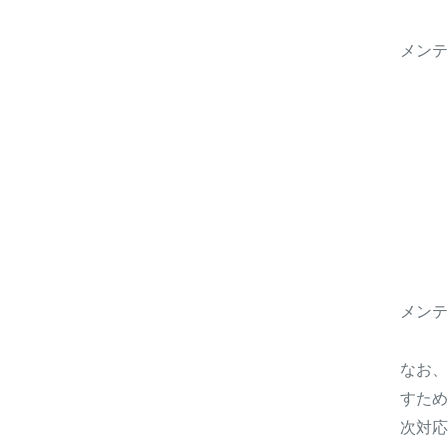
メンテ
メンテ
なお、
すため
次対応