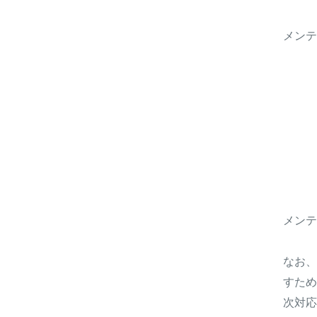
メンテ
メンテ
なお、
すため
次対応