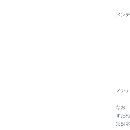
メンテ
メンテ
なお、
すため
次対応